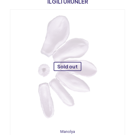
İLGILI ÜRÜNLER
Sold out
Manolya