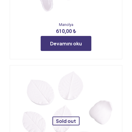
Manolya
610,00
₺
Devamını oku
Sold out