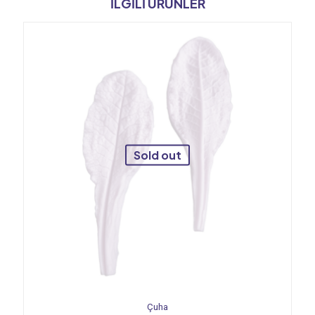
İLGILI ÜRÜNLER
Sold out
Çuha